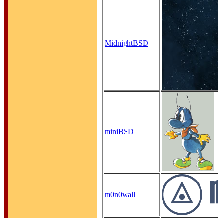
MidnightBSD
miniBSD
m0n0wall