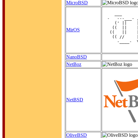
MicroBSD
     ___      
  -   ---___- 
     (' ||    
    ((  ||    
MirOS
   ((   ||    
    (( //     
      -____-  
              
NanoBSD
NetBoz
NetBSD
OliveBSD