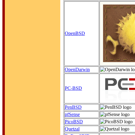
OpenBSD
OpenDarwin
PC-BSD
PenBSD
pfSense
PicoBSD
Quetzal