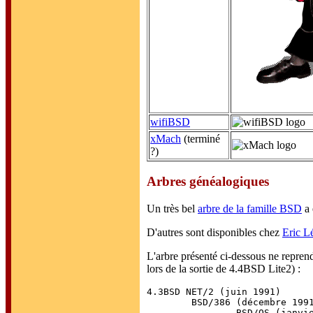
wifiBSD
xMach
(terminé
?)
Arbres généalogiques
Un très bel
arbre de la famille BSD
a 
D'autres sont disponibles chez
Eric L
L'arbre présenté ci-dessous ne repren
lors de la sortie de 4.4BSD Lite2) :
4.3BSD NET/2 (juin 1991)

	BSD/386 (décembre 1991 - février 1994)

	.	BSD/OS (janvier 1995 - octobre 2003)
