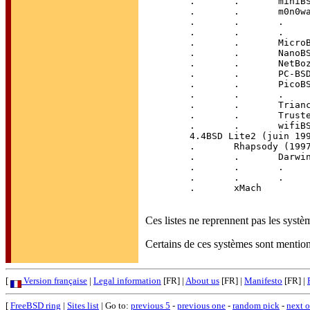
	.	.	miniBSD

	.	.	m0n0wall

	.	.	.	FreeNAS

	.	.	.	pfSense

	.	.	MicroBSD

	.	.	NanoBSD

	.	.	NetBoz

	.	.	PC-BSD

	.	.	PicoBSD

	.	.	.	theWall

	.	.	Triance OS

	.	.	TrustedBSD

	.	.	wifiBSD

	4.4BSD Lite2 (juin 1995)

	.	Rhapsody (1997)

	.	.	Darwin (décembre 2000...)

	.	.	.	Mac OS X (24 mars 2001...)

	.	.	.	FreeDarwin

	.	xMach

Ces listes ne reprennent pas les syst
Certains de ces systèmes sont mentio
[
Version française
|
Legal information
[FR] |
About us
[FR] |
Manifesto
[FR] |
[
FreeBSD ring
|
Sites list
| Go to:
previous 5
-
previous one
-
random pick
-
next 