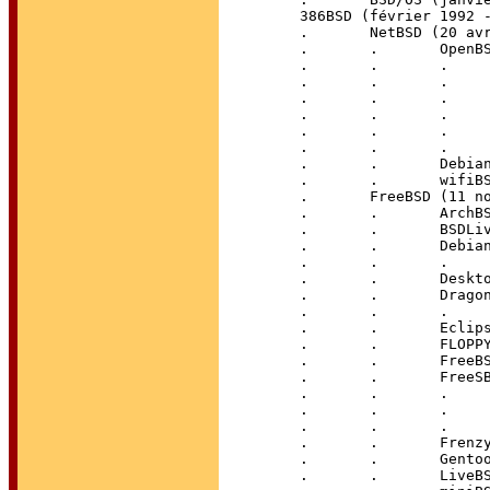
	386BSD (février 1992 - 12 novembre 1994)

	.	NetBSD (20 avril 1993...)

	.	.	OpenBSD (18 octobre 1996...)

	.	.	.	Anonym.OS

	.	.	.	ekkoBSD

	.	.	.	emBSD

	.	.	.	MirOS

	.	.	.	OliveBSD

	.	.	.	Quetzal

	.	.	Debian GNU/NetBSD

	.	.	wifiBSD

	.	FreeBSD (11 novembre 1993...)

	.	.	ArchBSD

	.	.	BSDLive

	.	.	Debian GNU/kFreeBSD

	.	.	.	Ging

	.	.	DesktopBSD

	.	.	DragonFlyBSD (12 juillet 2004...)

	.	.	.	Firefly BSD

	.	.	Eclipse/BSD

	.	.	FLOPPY-1

	.	.	FreeBSD LiveCD

	.	.	FreeSBIE

	.	.	.	GuLIC-BSD

	.	.	.	PenBSD

	.	.	.	RoFreeSBIE

	.	.	Frenzy

	.	.	Gentoo/FreeBSD

	.	.	LiveBSD
