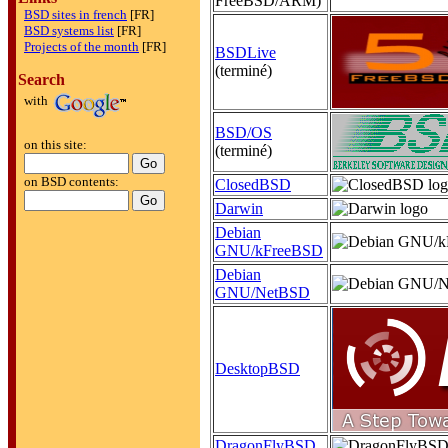
FreeBSD/ARM)
BSD sites in french
[FR]
BSD systems list
[FR]
Projects of the month
[FR]
BSDLive
(terminé)
Search
with
BSD/OS
on this site:
(terminé)
on BSD contents:
ClosedBSD
Darwin
Debian
GNU/kFreeBSD
Debian
GNU/NetBSD
DesktopBSD
DragonFlyBSD