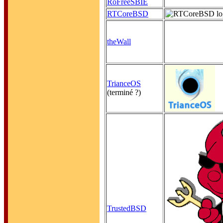
RoFreeSBIE
RTCoreBSD
theWall
TrianceOS
(terminé ?)
TrustedBSD