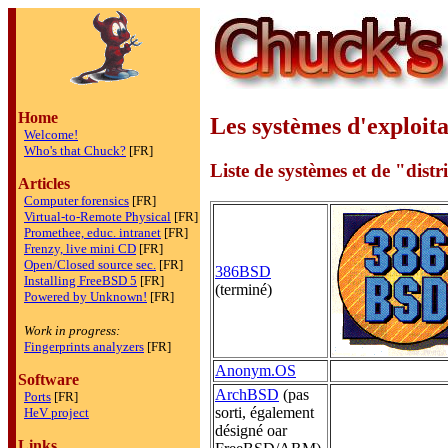
Home
Les systèmes d'exploita
Welcome!
Who's that Chuck?
[FR]
Liste de systèmes et de "dis
Articles
Computer forensics
[FR]
Virtual-to-Remote Physical
[FR]
Promethee, educ. intranet
[FR]
Frenzy, live mini CD
[FR]
Open/Closed source sec.
[FR]
386BSD
Installing FreeBSD 5
[FR]
(terminé)
Powered by Unknown!
[FR]
Work in progress:
Fingerprints analyzers
[FR]
Anonym.OS
Software
ArchBSD
(pas
Ports
[FR]
sorti, également
HeV project
désigné oar
Links