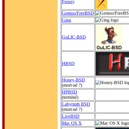
Frenzy
Gentoo/FreeBSD
Ging
GuLIC-BSD
HBSD
Honey-BSD
(mort-né ?)
HPBSD
(terminé)
Labyrinth BSD
(mort-né ?)
LiveBSD
Mac OS X